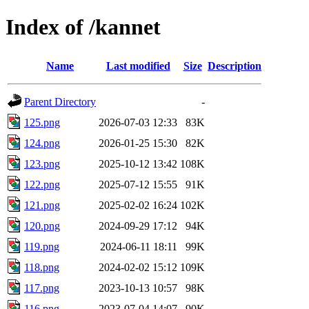
Index of /kannet
Name
Last modified
Size
Description
Parent Directory
-
125.png
2026-07-03 12:33
83K
124.png
2026-01-25 15:30
82K
123.png
2025-10-12 13:42
108K
122.png
2025-07-12 15:55
91K
121.png
2025-02-02 16:24
102K
120.png
2024-09-29 17:12
94K
119.png
2024-06-11 18:11
99K
118.png
2024-02-02 15:12
109K
117.png
2023-10-13 10:57
98K
116.png
2023-07-04 14:07
90K